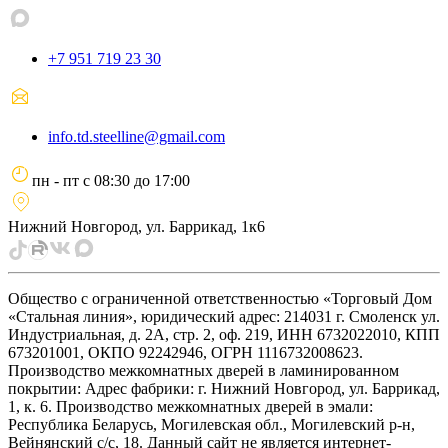
+7 951 719 23 30
info.td.steelline@gmail.com
пн - пт
с
08:30
до
17:00
Нижний Новгород, ул. Баррикад, 1к6
Общество с ограниченной ответственностью «Торговый Дом
«Стальная линия», юридический адрес: 214031 г. Смоленск ул.
Индустриальная, д. 2А, стр. 2, оф. 219, ИНН 6732022010, КПП
673201001, ОКПО 92242946, ОГРН 1116732008623.
Производство межкомнатных дверей в ламинированном
покрытии: Адрес фабрики: г. Нижний Новгород, ул. Баррикад,
1, к. 6. Производство межкомнатных дверей в эмали:
Республика Беларусь, Могилевская обл., Могилевский р-н,
Вейнянский с/с, 18. Данный сайт не является интернет-