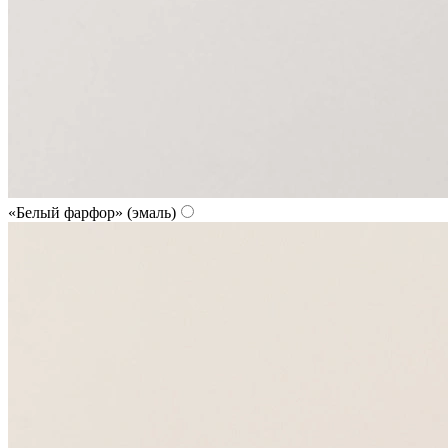
«Белый фарфор» (эмаль)