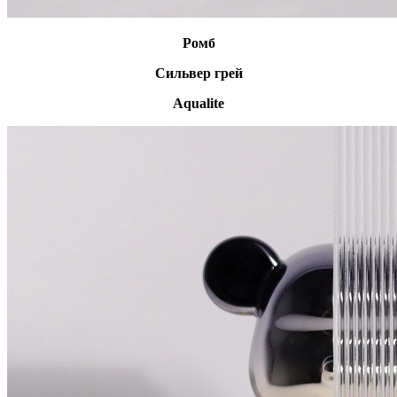
Ромб
Сильвер грей
Aqualite