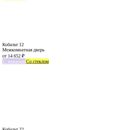
Кобальт 12
Межкомнатная дверь
от
14 652
₽
С зеркалом
Со стеклом
Кобальт 22