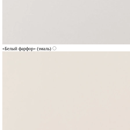
«Белый фарфор» (эмаль)