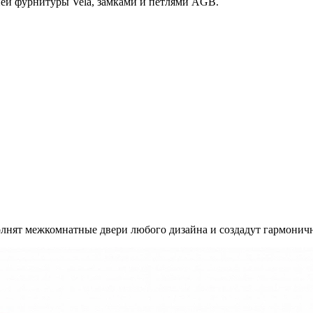
ей фурнитуры Vela, замками и петлями AGB.
лнят межкомнатные двери любого дизайна и создадут гармонич