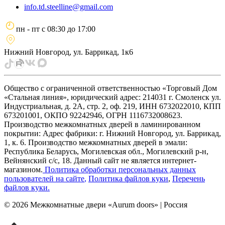
info.td.steelline@gmail.com
пн - пт
с
08:30
до
17:00
Нижний Новгород, ул. Баррикад, 1к6
Общество с ограниченной ответственностью «Торговый Дом
«Стальная линия», юридический адрес: 214031 г. Смоленск ул.
Индустриальная, д. 2А, стр. 2, оф. 219, ИНН 6732022010, КПП
673201001, ОКПО 92242946, ОГРН 1116732008623.
Производство межкомнатных дверей в ламинированном
покрытии: Адрес фабрики: г. Нижний Новгород, ул. Баррикад,
1, к. 6. Производство межкомнатных дверей в эмали:
Республика Беларусь, Могилевская обл., Могилевский р-н,
Вейнянский с/с, 18. Данный сайт не является интернет-
магазином.
Политика обработки персональных данных
пользователей на сайте
,
Политика файлов куки
,
Перечень
файлов куки
.
©
2026
Межкомнатные двери «Aurum doors» | Россия