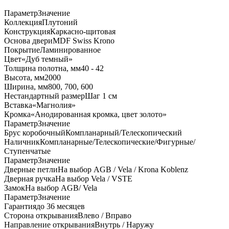
Параметр
Значение
Коллекция
Плутоний
Конструкция
Каркасно-щитовая
Основа двери
MDF Swiss Krono
Покрытие
Ламинированное
Цвет
«Дуб темный»
Толщина полотна, мм
40 - 42
Высота, мм
2000
Ширина, мм
800, 700, 600
Нестандартный размер
Шаг 1 см
Вставка
«Магнолия»
Кромка
«Анодированная кромка, цвет золото»
Параметр
Значение
Брус коробочный
Компланарный/Телескопический
Наличник
Компланарные/Телескопические/Фигурные/
Ступенчатые
Параметр
Значение
Дверные петли
На выбор AGB / Vela / Krona Koblenz
Дверная ручка
На выбор Vela / VSTE
Замок
На выбор AGB/ Vela
Параметр
Значение
Гарантия
до 36 месяцев
Сторона открывания
Влево / Вправо
Направление открывания
Внутрь / Наружу