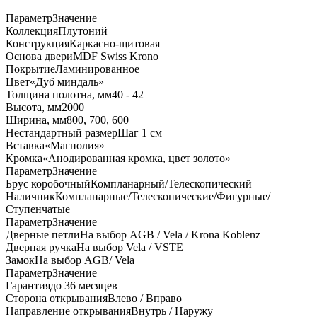
Параметр
Значение
Коллекция
Плутоний
Конструкция
Каркасно-щитовая
Основа двери
MDF Swiss Krono
Покрытие
Ламинированное
Цвет
«Дуб миндаль»
Толщина полотна, мм
40 - 42
Высота, мм
2000
Ширина, мм
800, 700, 600
Нестандартный размер
Шаг 1 см
Вставка
«Магнолия»
Кромка
«Анодированная кромка, цвет золото»
Параметр
Значение
Брус коробочный
Компланарный/Телескопический
Наличник
Компланарные/Телескопические/Фигурные/
Ступенчатые
Параметр
Значение
Дверные петли
На выбор AGB / Vela / Krona Koblenz
Дверная ручка
На выбор Vela / VSTE
Замок
На выбор AGB/ Vela
Параметр
Значение
Гарантия
до 36 месяцев
Сторона открывания
Влево / Вправо
Направление открывания
Внутрь / Наружу