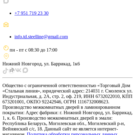
+7 951 719 23 30
info.td.steelline@gmail.com
пн - пт
с
08:30
до
17:00
Нижний Новгород, ул. Баррикад, 1к6
Общество с ограниченной ответственностью «Торговый Дом
«Стальная линия», юридический адрес: 214031 г. Смоленск ул.
Индустриальная, д. 2А, стр. 2, оф. 219, ИНН 6732022010, КПП
673201001, ОКПО 92242946, ОГРН 1116732008623.
Производство межкомнатных дверей в ламинированном
покрытии: Адрес фабрики: г. Нижний Новгород, ул. Баррикад,
1, к. 6. Производство межкомнатных дверей в эмали:
Республика Беларусь, Могилевская обл., Могилевский р-н,
Вейнянский с/с, 18. Данный сайт не является интернет-
магазином.
Политика обработки персональных данных