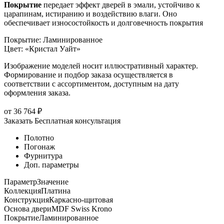
Покрытие
передает эффект дверей в эмали, устойчиво к
царапинам, истиранию и воздействию влаги. Оно
обеспечивает износостойкость и долговечность покрытия
Покрытие
:
Ламинированное
Цвет
:
«Кристал Уайт»
Изображение моделей носит иллюстративный характер.
Формирование и подбор заказа осуществляется в
соответствии с ассортиментом, доступным на дату
оформления заказа.
от
36 764
₽
Заказать
Бесплатная консультация
Полотно
Погонаж
Фурнитура
Доп. параметры
Параметр
Значение
Коллекция
Платина
Конструкция
Каркасно-щитовая
Основа двери
MDF Swiss Krono
Покрытие
Ламинированное