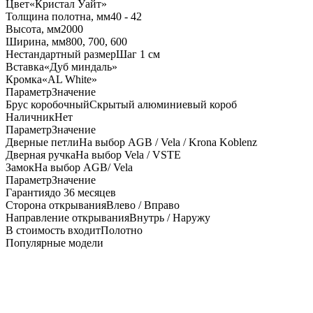
Цвет
«Кристал Уайт»
Толщина полотна, мм
40 - 42
Высота, мм
2000
Ширина, мм
800, 700, 600
Нестандартный размер
Шаг 1 см
Вставка
«Дуб миндаль»
Кромка
«AL White»
Параметр
Значение
Брус коробочный
Скрытый алюминиевый короб
Наличник
Нет
Параметр
Значение
Дверные петли
На выбор AGB / Vela / Krona Koblenz
Дверная ручка
На выбор Vela / VSTE
Замок
На выбор AGB/ Vela
Параметр
Значение
Гарантия
до 36 месяцев
Сторона открывания
Влево / Вправо
Направление открывания
Внутрь / Наружу
В стоимость входит
Полотно
Популярные модели