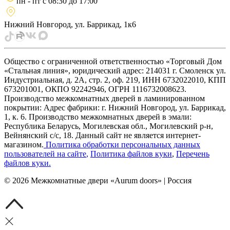
пн - пт
с
08:30
до
17:00
Нижний Новгород, ул. Баррикад, 1к6
Общество с ограниченной ответственностью «Торговый Дом
«Стальная линия», юридический адрес: 214031 г. Смоленск ул.
Индустриальная, д. 2А, стр. 2, оф. 219, ИНН 6732022010, КПП
673201001, ОКПО 92242946, ОГРН 1116732008623.
Производство межкомнатных дверей в ламинированном
покрытии: Адрес фабрики: г. Нижний Новгород, ул. Баррикад,
1, к. 6. Производство межкомнатных дверей в эмали:
Республика Беларусь, Могилевская обл., Могилевский р-н,
Вейнянский с/с, 18. Данный сайт не является интернет-
магазином.
Политика обработки персональных данных
пользователей на сайте
,
Политика файлов куки
,
Перечень
файлов куки
.
©
2026
Межкомнатные двери «Aurum doors» | Россия