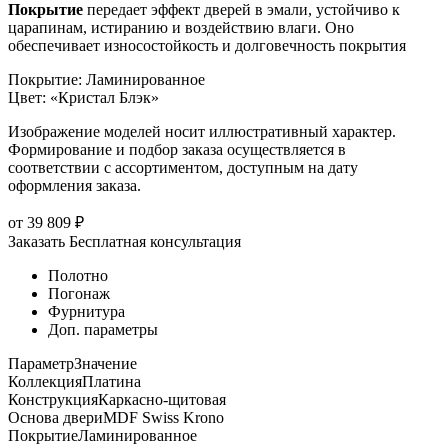
Покрытие
передает эффект дверей в эмали, устойчиво к
царапинам, истиранию и воздействию влаги. Оно
обеспечивает износостойкость и долговечность покрытия
Покрытие
:
Ламинированное
Цвет
:
«Кристал Блэк»
Изображение моделей носит иллюстративный характер.
Формирование и подбор заказа осуществляется в
соответствии с ассортиментом, доступным на дату
оформления заказа.
от
39 809
₽
Заказать
Бесплатная консультация
Полотно
Погонаж
Фурнитура
Доп. параметры
Параметр
Значение
Коллекция
Платина
Конструкция
Каркасно-щитовая
Основа двери
MDF Swiss Krono
Покрытие
Ламинированное