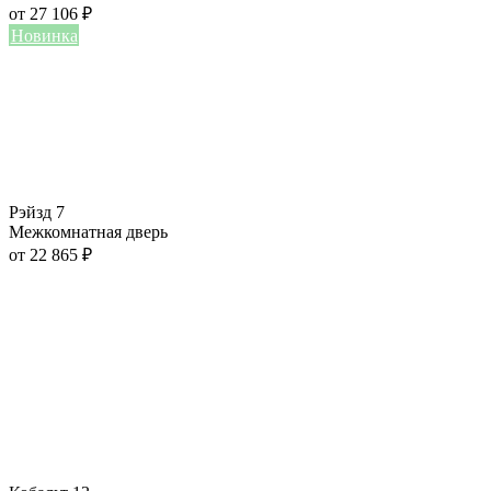
от
27 106
₽
Новинка
Рэйзд 7
Межкомнатная дверь
от
22 865
₽