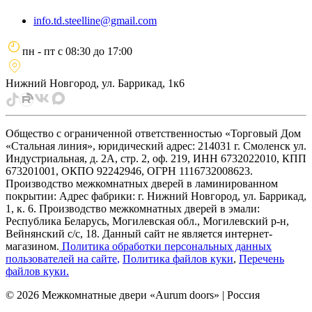
info.td.steelline@gmail.com
пн - пт
с
08:30
до
17:00
Нижний Новгород, ул. Баррикад, 1к6
Общество с ограниченной ответственностью «Торговый Дом
«Стальная линия», юридический адрес: 214031 г. Смоленск ул.
Индустриальная, д. 2А, стр. 2, оф. 219, ИНН 6732022010, КПП
673201001, ОКПО 92242946, ОГРН 1116732008623.
Производство межкомнатных дверей в ламинированном
покрытии: Адрес фабрики: г. Нижний Новгород, ул. Баррикад,
1, к. 6. Производство межкомнатных дверей в эмали:
Республика Беларусь, Могилевская обл., Могилевский р-н,
Вейнянский с/с, 18. Данный сайт не является интернет-
магазином.
Политика обработки персональных данных
пользователей на сайте
,
Политика файлов куки
,
Перечень
файлов куки
.
©
2026
Межкомнатные двери «Aurum doors» | Россия