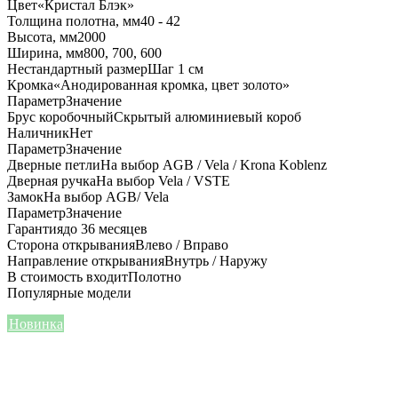
Цвет
«Кристал Блэк»
Толщина полотна, мм
40 - 42
Высота, мм
2000
Ширина, мм
800, 700, 600
Нестандартный размер
Шаг 1 см
Кромка
«Анодированная кромка, цвет золото»
Параметр
Значение
Брус коробочный
Скрытый алюминиевый короб
Наличник
Нет
Параметр
Значение
Дверные петли
На выбор AGB / Vela / Krona Koblenz
Дверная ручка
На выбор Vela / VSTE
Замок
На выбор AGB/ Vela
Параметр
Значение
Гарантия
до 36 месяцев
Сторона открывания
Влево / Вправо
Направление открывания
Внутрь / Наружу
В стоимость входит
Полотно
Популярные модели
Новинка