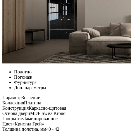
Полотно
Погонаж
Фурнитура
Доп. параметры
Параметр
Значение
Коллекция
Платина
Конструкция
Каркасно-щитовая
Основа двери
MDF Swiss Krono
Покрытие
Ламинированное
Цвет
«Кристал Грей»
Толщина полотна, мм
40 - 42