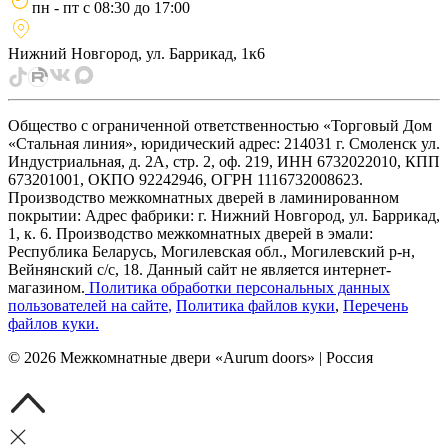
пн - пт
с
08:30
до
17:00
Нижний Новгород, ул. Баррикад, 1к6
Общество с ограниченной ответственностью «Торговый Дом
«Стальная линия», юридический адрес: 214031 г. Смоленск ул.
Индустриальная, д. 2А, стр. 2, оф. 219, ИНН 6732022010, КПП
673201001, ОКПО 92242946, ОГРН 1116732008623.
Производство межкомнатных дверей в ламинированном
покрытии: Адрес фабрики: г. Нижний Новгород, ул. Баррикад,
1, к. 6. Производство межкомнатных дверей в эмали:
Республика Беларусь, Могилевская обл., Могилевский р-н,
Вейнянский с/с, 18. Данный сайт не является интернет-
магазином.
Политика обработки персональных данных
пользователей на сайте
,
Политика файлов куки
,
Перечень
файлов куки
.
©
2026
Межкомнатные двери «Aurum doors» | Россия