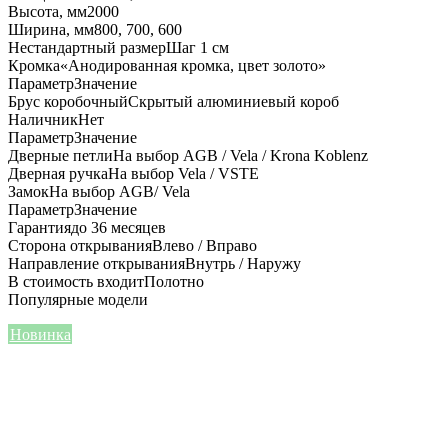
Высота, мм
2000
Ширина, мм
800, 700, 600
Нестандартный размер
Шаг 1 см
Кромка
«Анодированная кромка, цвет золото»
Параметр
Значение
Брус коробочный
Скрытый алюминиевый короб
Наличник
Нет
Параметр
Значение
Дверные петли
На выбор AGB / Vela / Krona Koblenz
Дверная ручка
На выбор Vela / VSTE
Замок
На выбор AGB/ Vela
Параметр
Значение
Гарантия
до 36 месяцев
Сторона открывания
Влево / Вправо
Направление открывания
Внутрь / Наружу
В стоимость входит
Полотно
Популярные модели
Новинка