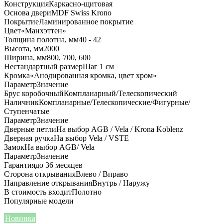
Конструкция
Каркасно-щитовая
Основа двери
MDF Swiss Krono
Покрытие
Ламинированное покрытие
Цвет
«Манхэттен»
Толщина полотна, мм
40 - 42
Высота, мм
2000
Ширина, мм
800, 700, 600
Нестандартный размер
Шаг 1 см
Кромка
«Анодированная кромка, цвет хром»
Параметр
Значение
Брус коробочный
Компланарный/Телескопический
Наличник
Компланарные/Телескопические/Фигурные/
Ступенчатые
Параметр
Значение
Дверные петли
На выбор AGB / Vela / Krona Koblenz
Дверная ручка
На выбор Vela / VSTE
Замок
На выбор AGB/ Vela
Параметр
Значение
Гарантия
до 36 месяцев
Сторона открывания
Влево / Вправо
Направление открывания
Внутрь / Наружу
В стоимость входит
Полотно
Популярные модели
Новинка