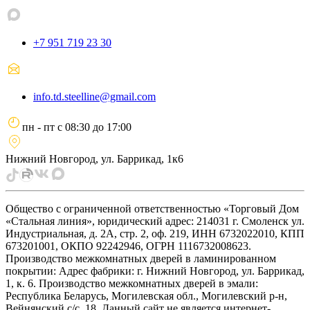
+7 951 719 23 30
info.td.steelline@gmail.com
пн - пт
с
08:30
до
17:00
Нижний Новгород, ул. Баррикад, 1к6
Общество с ограниченной ответственностью «Торговый Дом
«Стальная линия», юридический адрес: 214031 г. Смоленск ул.
Индустриальная, д. 2А, стр. 2, оф. 219, ИНН 6732022010, КПП
673201001, ОКПО 92242946, ОГРН 1116732008623.
Производство межкомнатных дверей в ламинированном
покрытии: Адрес фабрики: г. Нижний Новгород, ул. Баррикад,
1, к. 6. Производство межкомнатных дверей в эмали:
Республика Беларусь, Могилевская обл., Могилевский р-н,
Вейнянский с/с, 18. Данный сайт не является интернет-