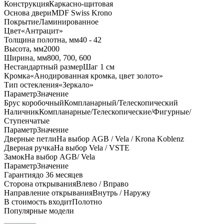
Конструкция
Каркасно-щитовая
Основа двери
MDF Swiss Krono
Покрытие
Ламинированное
Цвет
«Антрацит»
Толщина полотна, мм
40 - 42
Высота, мм
2000
Ширина, мм
800, 700, 600
Нестандартный размер
Шаг 1 см
Кромка
«Анодированная кромка, цвет золото»
Тип остекления
«Зеркало»
Параметр
Значение
Брус коробочный
Компланарный/Телескопический
Наличник
Компланарные/Телескопические/Фигурные/
Ступенчатые
Параметр
Значение
Дверные петли
На выбор AGB / Vela / Krona Koblenz
Дверная ручка
На выбор Vela / VSTE
Замок
На выбор AGB/ Vela
Параметр
Значение
Гарантия
до 36 месяцев
Сторона открывания
Влево / Вправо
Направление открывания
Внутрь / Наружу
В стоимость входит
Полотно
Популярные модели