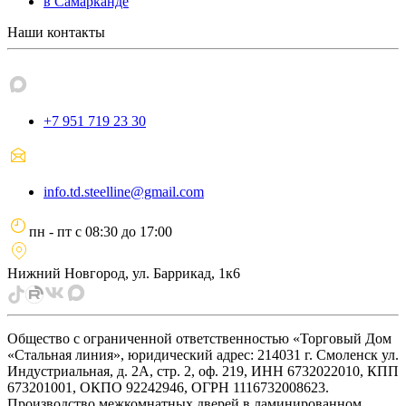
в Самарканде
Наши контакты
+7 951 719 23 30
info.td.steelline@gmail.com
пн - пт
с
08:30
до
17:00
Нижний Новгород, ул. Баррикад, 1к6
Общество с ограниченной ответственностью «Торговый Дом
«Стальная линия», юридический адрес: 214031 г. Смоленск ул.
Индустриальная, д. 2А, стр. 2, оф. 219, ИНН 6732022010, КПП
673201001, ОКПО 92242946, ОГРН 1116732008623.
Производство межкомнатных дверей в ламинированном