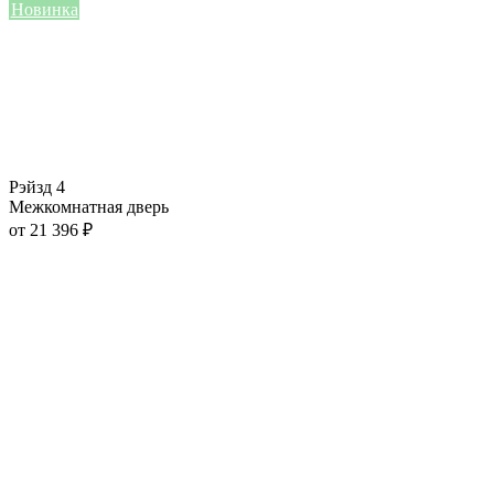
Новинка
Рэйзд 4
Межкомнатная дверь
от
21 396
₽