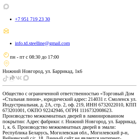
+7 951 719 23 30
info.td.steelline@gmail.com
пн - пт
с
08:30
до
17:00
Нижний Новгород, ул. Баррикад, 1к6
Общество с ограниченной ответственностью «Торговый Дом
«Стальная линия», юридический адрес: 214031 г. Смоленск ул.
Индустриальная, д. 2А, стр. 2, оф. 219, ИНН 6732022010, КПП
673201001, ОКПО 92242946, ОГРН 1116732008623.
Производство межкомнатных дверей в ламинированном
покрытии: Адрес фабрики: г. Нижний Новгород, ул. Баррикад,
1, к. 6. Производство межкомнатных дверей в эмали:
Республика Беларусь, Могилевская обл., Могилевский р-н,
Вейнянский с/с, 18. Данный сайт не является интернет-