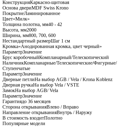
Конструкция
Каркасно-щитовая
Основа двери
MDF Swiss Krono
Покрытие
Ламинированное
Цвет
«Милк»
Толщина полотна, мм
40 - 42
Высота, мм
2000
Ширина, мм
800, 700, 600
Нестандартный размер
Шаг 1 см
Кромка
«Анодированная кромка, цвет черный»
Параметр
Значение
Брус коробочный
Компланарный/Телескопический
Наличник
Компланарные/Телескопические/Фигурные/
Ступенчатые
Параметр
Значение
Дверные петли
На выбор AGB / Vela / Krona Koblenz
Дверная ручка
На выбор Vela / VSTE
Замок
На выбор AGB/ Vela
Параметр
Значение
Гарантия
до 36 месяцев
Сторона открывания
Влево / Вправо
Направление открывания
Внутрь / Наружу
В стоимость входит
Полотно
Популярные модели