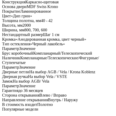
Конструкция
Каркасно-щитовая
Основа двери
MDF Swiss Krono
Покрытие
Ламинированное
Цвет
«Дип грин»
Толщина полотна, мм
40 - 42
Высота, мм
2000
Ширина, мм
800, 700, 600
Нестандартный размер
Шаг 1 см
Кромка
«Анодированная кромка, цвет черный»
Тип остекления
«Черный лакобель»
Параметр
Значение
Брус коробочный
Компланарный/Телескопический
Наличник
Компланарные/Телескопические/Фигурные/
Ступенчатые
Параметр
Значение
Дверные петли
На выбор AGB / Vela / Krona Koblenz
Дверная ручка
На выбор Vela / VSTE
Замок
На выбор AGB/ Vela
Параметр
Значение
Гарантия
до 36 месяцев
Сторона открывания
Влево / Вправо
Направление открывания
Внутрь / Наружу
В стоимость входит
Полотно
Популярные модели