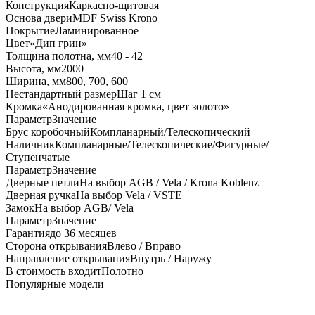
Конструкция
Каркасно-щитовая
Основа двери
MDF Swiss Krono
Покрытие
Ламинированное
Цвет
«Дип грин»
Толщина полотна, мм
40 - 42
Высота, мм
2000
Ширина, мм
800, 700, 600
Нестандартный размер
Шаг 1 см
Кромка
«Анодированная кромка, цвет золото»
Параметр
Значение
Брус коробочный
Компланарный/Телескопический
Наличник
Компланарные/Телескопические/Фигурные/
Ступенчатые
Параметр
Значение
Дверные петли
На выбор AGB / Vela / Krona Koblenz
Дверная ручка
На выбор Vela / VSTE
Замок
На выбор AGB/ Vela
Параметр
Значение
Гарантия
до 36 месяцев
Сторона открывания
Влево / Вправо
Направление открывания
Внутрь / Наружу
В стоимость входит
Полотно
Популярные модели