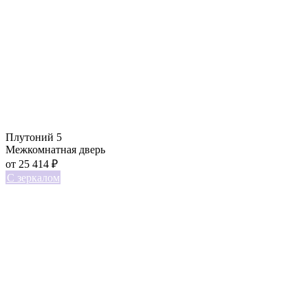
Плутоний 5
Межкомнатная дверь
от
25 414
₽
С зеркалом