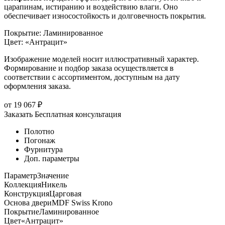
царапинам, истиранию и воздействию влаги. Оно
обеспечивает износостойкость и долговечность покрытия.
Покрытие
:
Ламинированное
Цвет
:
«Антрацит»
Изображение моделей носит иллюстративный характер.
Формирование и подбор заказа осуществляется в
соответствии с ассортиментом, доступным на дату
оформления заказа.
от
19 067
₽
Заказать
Бесплатная консультация
Полотно
Погонаж
Фурнитура
Доп. параметры
Параметр
Значение
Коллекция
Никель
Конструкция
Царговая
Основа двери
MDF Swiss Krono
Покрытие
Ламинированное
Цвет
«Антрацит»