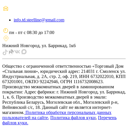
info.td.steelline@gmail.com
пн - пт
с
08:30
до
17:00
Нижний Новгород, ул. Баррикад, 1к6
Общество с ограниченной ответственностью «Торговый Дом
«Стальная линия», юридический адрес: 214031 г. Смоленск ул.
Индустриальная, д. 2А, стр. 2, оф. 219, ИНН 6732022010, КПП
673201001, ОКПО 92242946, ОГРН 1116732008623.
Производство межкомнатных дверей в ламинированном
покрытии: Адрес фабрики: г. Нижний Новгород, ул. Баррикад,
1, к. 6. Производство межкомнатных дверей в эмали:
Республика Беларусь, Могилевская обл., Могилевский р-н,
Вейнянский с/с, 18. Данный сайт не является интернет-
магазином.
Политика обработки персональных данных
пользователей на сайте
,
Политика файлов куки
,
Перечень
файлов куки
.