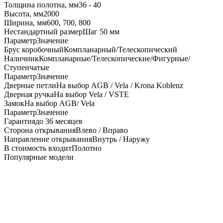
Толщина полотна, мм
36 - 40
Высота, мм
2000
Ширина, мм
600, 700, 800
Нестандартный размер
Шаг 50 мм
Параметр
Значение
Брус коробочный
Компланарный/Телескопический
Наличник
Компланарные/Телескопические/Фигурные/
Ступенчатые
Параметр
Значение
Дверные петли
На выбор AGB / Vela / Krona Koblenz
Дверная ручка
На выбор Vela / VSTE
Замок
На выбор AGB/ Vela
Параметр
Значение
Гарантия
до 36 месяцев
Сторона открывания
Влево / Вправо
Направление открывания
Внутрь / Наружу
В стоимость входит
Полотно
Популярные модели