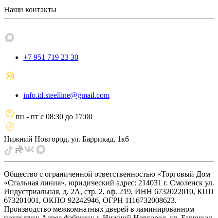
Наши контакты
+7 951 719 23 30
info.td.steelline@gmail.com
пн - пт
с
08:30
до
17:00
Нижний Новгород, ул. Баррикад, 1к6
Общество с ограниченной ответственностью «Торговый Дом
«Стальная линия», юридический адрес: 214031 г. Смоленск ул.
Индустриальная, д. 2А, стр. 2, оф. 219, ИНН 6732022010, КПП
673201001, ОКПО 92242946, ОГРН 1116732008623.
Производство межкомнатных дверей в ламинированном
покрытии: Адрес фабрики: г. Нижний Новгород, ул. Баррикад,