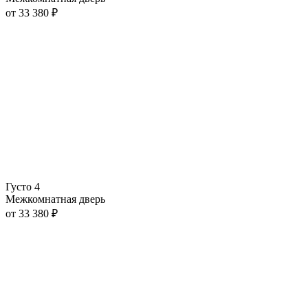
от
33 380
₽
Густо 4
Межкомнатная дверь
от
33 380
₽