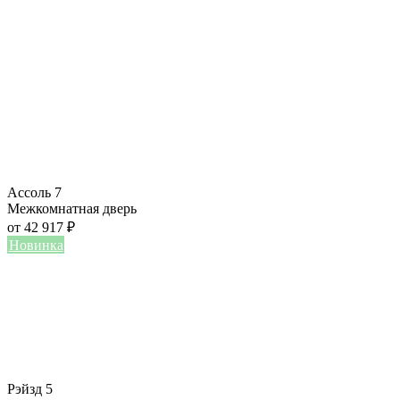
Ассоль 7
Межкомнатная дверь
от
42 917
₽
Новинка
Рэйзд 5