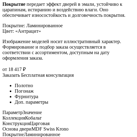
Покрытие
передает эффект дверей в эмали, устойчиво к
царапинам, истиранию и воздействию влаги. Оно
обеспечивает износостойкость и долговечность покрытия.
Покрытие
:
Ламинированное
Цвет
:
«Антрацит»
Изображение моделей носит иллюстративный характер.
Формирование и подбор заказа осуществляется в
соответствии с ассортиментом, доступным на дату
оформления заказа.
от
18 417
₽
Заказать
Бесплатная консультация
Полотно
Погонаж
Фурнитура
Доп. параметры
Параметр
Значение
Коллекция
Кобальт
Конструкция
Царговая
Основа двери
MDF Swiss Krono
Покрытие
Ламинированное