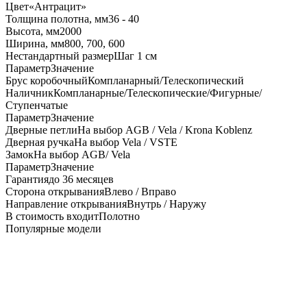
Цвет
«Антрацит»
Толщина полотна, мм
36 - 40
Высота, мм
2000
Ширина, мм
800, 700, 600
Нестандартный размер
Шаг 1 см
Параметр
Значение
Брус коробочный
Компланарный/Телескопический
Наличник
Компланарные/Телескопические/Фигурные/
Ступенчатые
Параметр
Значение
Дверные петли
На выбор AGB / Vela / Krona Koblenz
Дверная ручка
На выбор Vela / VSTE
Замок
На выбор AGB/ Vela
Параметр
Значение
Гарантия
до 36 месяцев
Сторона открывания
Влево / Вправо
Направление открывания
Внутрь / Наружу
В стоимость входит
Полотно
Популярные модели