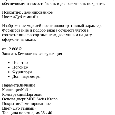
обеспечивает износостойкость и долговечность покрытия.
Покрытие
:
Ламинированное
Цвет
:
«Дуб темный»
Изображение моделей носит иллюстративный характер.
Формирование и подбор заказа осуществляется в
соответствии с ассортиментом, доступным на дату
оформления заказа.
от
12 808
₽
Заказать
Бесплатная консультация
Полотно
Погонаж
Фурнитура
Доп. параметры
Параметр
Значение
Коллекция
Кобальт
Конструкция
Царговая
Основа двери
MDF Swiss Krono
Покрытие
Ламинированное
Цвет
«Дуб темный»
Толщина полотна, мм
36 - 40