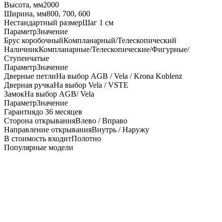
Высота, мм
2000
Ширина, мм
800, 700, 600
Нестандартный размер
Шаг 1 см
Параметр
Значение
Брус коробочный
Компланарный/Телескопический
Наличник
Компланарные/Телескопические/Фигурные/
Ступенчатые
Параметр
Значение
Дверные петли
На выбор AGB / Vela / Krona Koblenz
Дверная ручка
На выбор Vela / VSTE
Замок
На выбор AGB/ Vela
Параметр
Значение
Гарантия
до 36 месяцев
Сторона открывания
Влево / Вправо
Направление открывания
Внутрь / Наружу
В стоимость входит
Полотно
Популярные модели