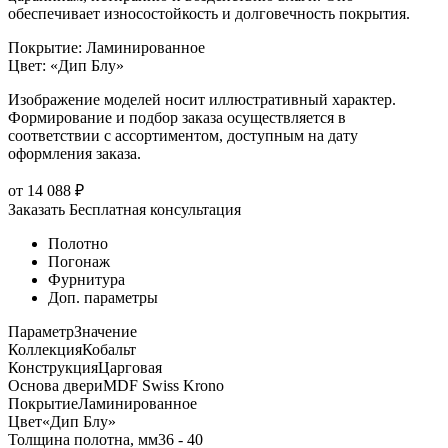
обеспечивает износостойкость и долговечность покрытия.
Покрытие
:
Ламинированное
Цвет
:
«Дип Блу»
Изображение моделей носит иллюстративный характер.
Формирование и подбор заказа осуществляется в
соответствии с ассортиментом, доступным на дату
оформления заказа.
от
14 088
₽
Заказать
Бесплатная консультация
Полотно
Погонаж
Фурнитура
Доп. параметры
Параметр
Значение
Коллекция
Кобальт
Конструкция
Царговая
Основа двери
MDF Swiss Krono
Покрытие
Ламинированное
Цвет
«Дип Блу»
Толщина полотна, мм
36 - 40