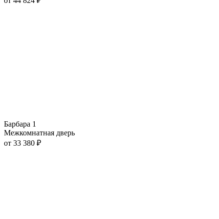
от
44 824
₽
Барбара 1
Межкомнатная дверь
от
33 380
₽