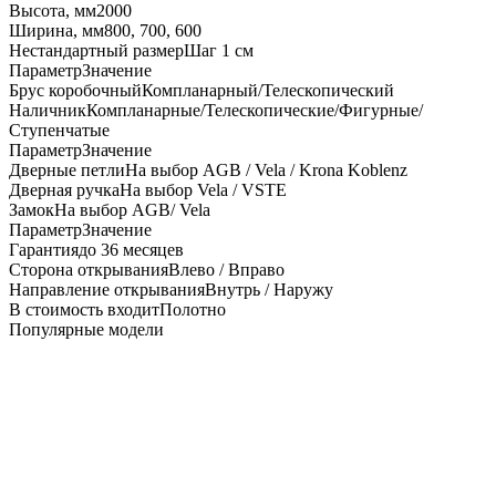
Высота, мм
2000
Ширина, мм
800, 700, 600
Нестандартный размер
Шаг 1 см
Параметр
Значение
Брус коробочный
Компланарный/Телескопический
Наличник
Компланарные/Телескопические/Фигурные/
Ступенчатые
Параметр
Значение
Дверные петли
На выбор AGB / Vela / Krona Koblenz
Дверная ручка
На выбор Vela / VSTE
Замок
На выбор AGB/ Vela
Параметр
Значение
Гарантия
до 36 месяцев
Сторона открывания
Влево / Вправо
Направление открывания
Внутрь / Наружу
В стоимость входит
Полотно
Популярные модели