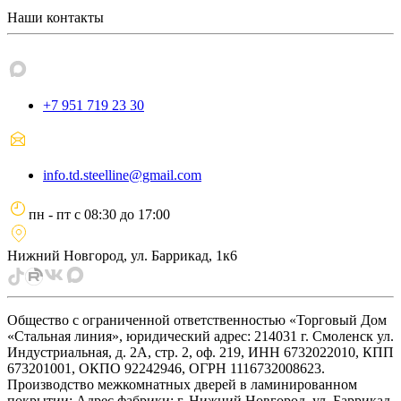
Наши контакты
+7 951 719 23 30
info.td.steelline@gmail.com
пн - пт
с
08:30
до
17:00
Нижний Новгород, ул. Баррикад, 1к6
Общество с ограниченной ответственностью «Торговый Дом
«Стальная линия», юридический адрес: 214031 г. Смоленск ул.
Индустриальная, д. 2А, стр. 2, оф. 219, ИНН 6732022010, КПП
673201001, ОКПО 92242946, ОГРН 1116732008623.
Производство межкомнатных дверей в ламинированном
покрытии: Адрес фабрики: г. Нижний Новгород, ул. Баррикад,