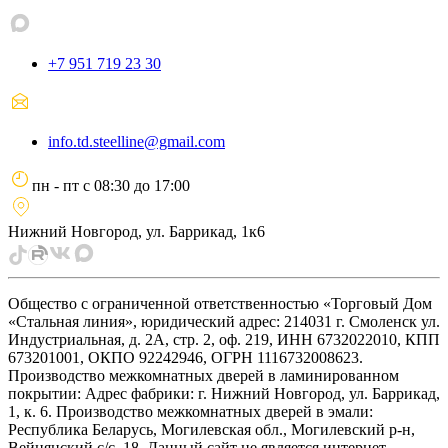
+7 951 719 23 30
info.td.steelline@gmail.com
пн - пт
с
08:30
до
17:00
Нижний Новгород, ул. Баррикад, 1к6
Общество с ограниченной ответственностью «Торговый Дом
«Стальная линия», юридический адрес: 214031 г. Смоленск ул.
Индустриальная, д. 2А, стр. 2, оф. 219, ИНН 6732022010, КПП
673201001, ОКПО 92242946, ОГРН 1116732008623.
Производство межкомнатных дверей в ламинированном
покрытии: Адрес фабрики: г. Нижний Новгород, ул. Баррикад,
1, к. 6. Производство межкомнатных дверей в эмали:
Республика Беларусь, Могилевская обл., Могилевский р-н,
Вейнянский с/с, 18. Данный сайт не является интернет-