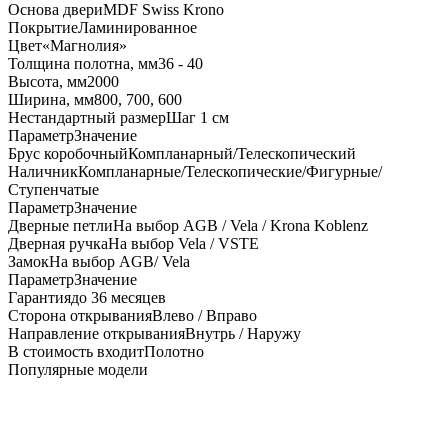
Основа двери
MDF Swiss Krono
Покрытие
Ламинированное
Цвет
«Магнолия»
Толщина полотна, мм
36 - 40
Высота, мм
2000
Ширина, мм
800, 700, 600
Нестандартный размер
Шаг 1 см
Параметр
Значение
Брус коробочный
Компланарный/Телескопический
Наличник
Компланарные/Телескопические/Фигурные/
Ступенчатые
Параметр
Значение
Дверные петли
На выбор AGB / Vela / Krona Koblenz
Дверная ручка
На выбор Vela / VSTE
Замок
На выбор AGB/ Vela
Параметр
Значение
Гарантия
до 36 месяцев
Сторона открывания
Влево / Вправо
Направление открывания
Внутрь / Наружу
В стоимость входит
Полотно
Популярные модели