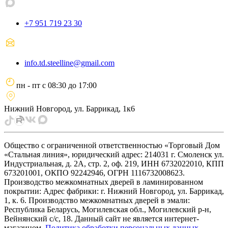
+7 951 719 23 30
info.td.steelline@gmail.com
пн - пт
с
08:30
до
17:00
Нижний Новгород, ул. Баррикад, 1к6
Общество с ограниченной ответственностью «Торговый Дом
«Стальная линия», юридический адрес: 214031 г. Смоленск ул.
Индустриальная, д. 2А, стр. 2, оф. 219, ИНН 6732022010, КПП
673201001, ОКПО 92242946, ОГРН 1116732008623.
Производство межкомнатных дверей в ламинированном
покрытии: Адрес фабрики: г. Нижний Новгород, ул. Баррикад,
1, к. 6. Производство межкомнатных дверей в эмали:
Республика Беларусь, Могилевская обл., Могилевский р-н,
Вейнянский с/с, 18. Данный сайт не является интернет-
магазином.
Политика обработки персональных данных