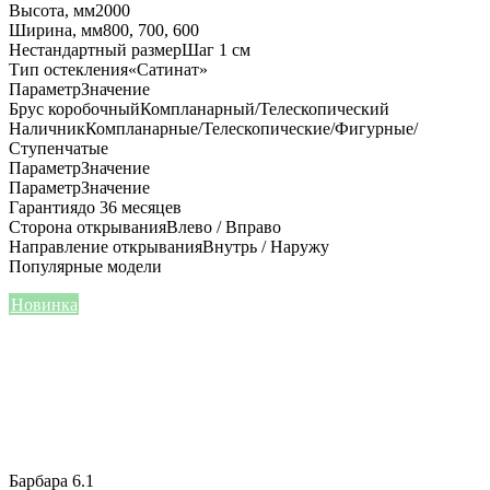
Высота, мм
2000
Ширина, мм
800, 700, 600
Нестандартный размер
Шаг 1 см
Тип остекления
«Сатинат»
Параметр
Значение
Брус коробочный
Компланарный/Телескопический
Наличник
Компланарные/Телескопические/Фигурные/
Ступенчатые
Параметр
Значение
Параметр
Значение
Гарантия
до 36 месяцев
Сторона открывания
Влево / Вправо
Направление открывания
Внутрь / Наружу
Популярные модели
Новинка
Барбара 6.1