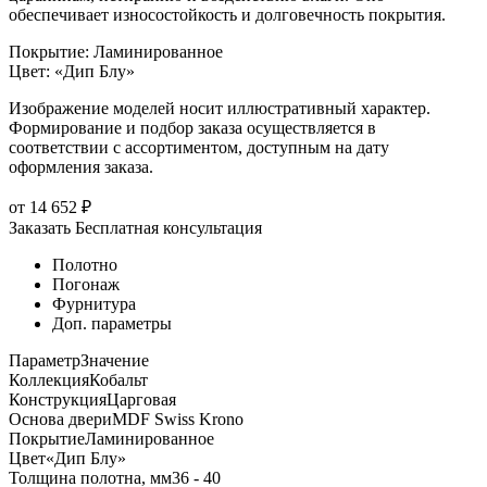
обеспечивает износостойкость и долговечность покрытия.
Покрытие
:
Ламинированное
Цвет
:
«Дип Блу»
Изображение моделей носит иллюстративный характер.
Формирование и подбор заказа осуществляется в
соответствии с ассортиментом, доступным на дату
оформления заказа.
от
14 652
₽
Заказать
Бесплатная консультация
Полотно
Погонаж
Фурнитура
Доп. параметры
Параметр
Значение
Коллекция
Кобальт
Конструкция
Царговая
Основа двери
MDF Swiss Krono
Покрытие
Ламинированное
Цвет
«Дип Блу»
Толщина полотна, мм
36 - 40