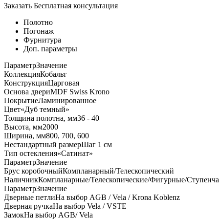
Заказать
Бесплатная консультация
Полотно
Погонаж
Фурнитура
Доп. параметры
Параметр
Значение
Коллекция
Кобальт
Конструкция
Царговая
Основа двери
MDF Swiss Krono
Покрытие
Ламинированное
Цвет
«Дуб темный»
Толщина полотна, мм
36 - 40
Высота, мм
2000
Ширина, мм
800, 700, 600
Нестандартный размер
Шаг 1 см
Тип остекления
«Сатинат»
Параметр
Значение
Брус коробочный
Компланарный/Телескопический
Наличник
Компланарные/Телескопические/Фигурные/Ступенч
Параметр
Значение
Дверные петли
На выбор AGB / Vela / Krona Koblenz
Дверная ручка
На выбор Vela / VSTE
Замок
На выбор AGB/ Vela