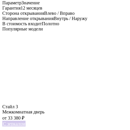
Параметр
Значение
Гарантия
12 месяцев
Сторона открывания
Влево / Вправо
Направление открывания
Внутрь / Наружу
В стоимость входит
Полотно
Популярные модели
Стайл 3
Межкомнатная дверь
от
33 380
₽
С зеркалом