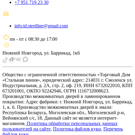
+7 951 719 23 30
info.td.steelline@gmail.com
пн - пт
с
08:30
до
17:00
Нижний Новгород, ул. Баррикад, 1к6
Общество с ограниченной ответственностью «Торговый Дом
«Стальная линия», юридический адрес: 214031 г. Смоленск ул.
Индустриальная, д. 2А, стр. 2, оф. 219, ИНН 6732022010, КПП
673201001, ОКПО 92242946, ОГРН 1116732008623.
Производство межкомнатных дверей в ламинированном
покрытии: Адрес фабрики: г. Нижний Новгород, ул. Баррикад,
1, к. 6. Производство межкомнатных дверей в эмали:
Республика Беларусь, Могилевская обл., Могилевский р-н,
Вейнянский с/с, 18. Данный сайт не является интернет-
магазином.
Политика обработки персональных данных
пользователей на сайте
,
Политика файлов куки
,
Перечень
файлов куки
.