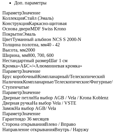
Доп. параметры
Параметр
Значение
Коллекция
Стайл (Эмаль)
Конструкция
Каркасно-щитовая
Основа двери
MDF Swiss Krono
Покрытие
Эмаль
Цвет
Туманный альбион NCS S 2000-N
Толщина полотна, мм
40 - 42
Высота, мм
2000
Ширина, мм
800, 700, 600
Нестандартный размер
Шаг 1 см
Кромка
«АБС»/«Алюминиевая кромка»
Параметр
Значение
Брус коробочный
Компланарный/Телескопический
Наличник
Компланарные/Телескопические/Фигурные/
Ступенчатые
Параметр
Значение
Дверные петли
На выбор AGB / Vela / Krona Koblenz
Дверная ручка
На выбор Vela / VSTE
Замок
На выбор AGB/ Vela
Параметр
Значение
Гарантия
до 36 месяцев
Сторона открывания
Влево / Вправо
Направление открывания
Внутрь / Наружу