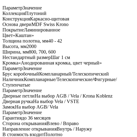
Параметр
Значение
Коллекция
Плутоний
Конструкция
Каркасно-щитовая
Основа двери
MDF Swiss Krono
Покрытие
Ламинированное
Цвет
«Каштан»
Толщина полотна, мм
40 - 42
Высота, мм
2000
Ширина, мм
800, 700, 600
Нестандартный размер
Шаг 1 см
Кромка
«Анодированная кромка, цвет черный»
Параметр
Значение
Брус коробочный
Компланарный/Телескопический
Наличник
Компланарные/Телескопические/Фигурные/
Ступенчатые
Параметр
Значение
Дверные петли
На выбор AGB / Vela / Krona Koblenz
Дверная ручка
На выбор Vela / VSTE
Замок
На выбор AGB/ Vela
Параметр
Значение
Гарантия
до 36 месяцев
Сторона открывания
Влево / Вправо
Направление открывания
Внутрь / Наружу
В стоимость входит
Полотно