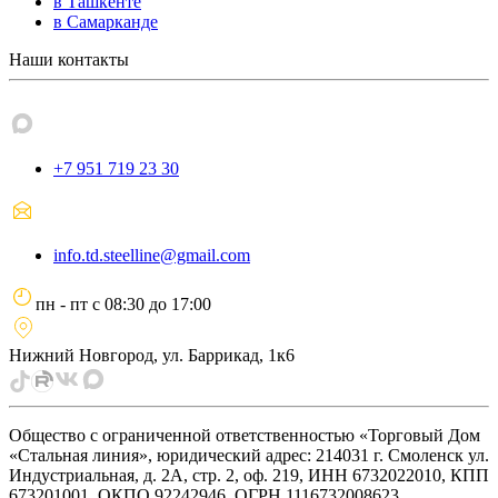
в Ташкенте
в Самарканде
Наши контакты
+7 951 719 23 30
info.td.steelline@gmail.com
пн - пт
с
08:30
до
17:00
Нижний Новгород, ул. Баррикад, 1к6
Общество с ограниченной ответственностью «Торговый Дом
«Стальная линия», юридический адрес: 214031 г. Смоленск ул.
Индустриальная, д. 2А, стр. 2, оф. 219, ИНН 6732022010, КПП
673201001, ОКПО 92242946, ОГРН 1116732008623.