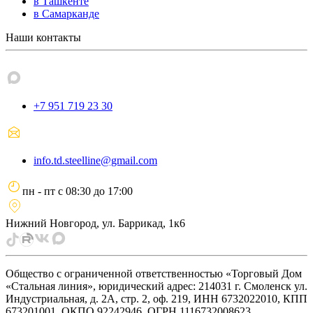
в Ташкенте
в Самарканде
Наши контакты
+7 951 719 23 30
info.td.steelline@gmail.com
пн - пт
с
08:30
до
17:00
Нижний Новгород, ул. Баррикад, 1к6
Общество с ограниченной ответственностью «Торговый Дом
«Стальная линия», юридический адрес: 214031 г. Смоленск ул.
Индустриальная, д. 2А, стр. 2, оф. 219, ИНН 6732022010, КПП
673201001, ОКПО 92242946, ОГРН 1116732008623.