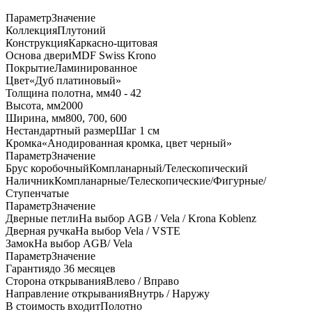
Параметр
Значение
Коллекция
Плутоний
Конструкция
Каркасно-щитовая
Основа двери
MDF Swiss Krono
Покрытие
Ламинированное
Цвет
«Дуб платиновый»
Толщина полотна, мм
40 - 42
Высота, мм
2000
Ширина, мм
800, 700, 600
Нестандартный размер
Шаг 1 см
Кромка
«Анодированная кромка, цвет черный»
Параметр
Значение
Брус коробочный
Компланарный/Телескопический
Наличник
Компланарные/Телескопические/Фигурные/
Ступенчатые
Параметр
Значение
Дверные петли
На выбор AGB / Vela / Krona Koblenz
Дверная ручка
На выбор Vela / VSTE
Замок
На выбор AGB/ Vela
Параметр
Значение
Гарантия
до 36 месяцев
Сторона открывания
Влево / Вправо
Направление открывания
Внутрь / Наружу
В стоимость входит
Полотно