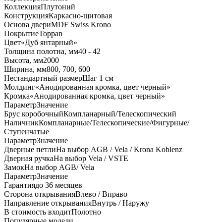
Коллекция
Плутоний
Конструкция
Каркасно-щитовая
Основа двери
MDF Swiss Krono
Покрытие
Toppan
Цвет
«Дуб янтарный»
Толщина полотна, мм
40 - 42
Высота, мм
2000
Ширина, мм
800, 700, 600
Нестандартный размер
Шаг 1 см
Молдинг
«Анодированная кромка, цвет черный»
Кромка
«Анодированная кромка, цвет черный»
Параметр
Значение
Брус коробочный
Компланарный/Телескопический
Наличник
Компланарные/Телескопические/Фигурные/
Ступенчатые
Параметр
Значение
Дверные петли
На выбор AGB / Vela / Krona Koblenz
Дверная ручка
На выбор Vela / VSTE
Замок
На выбор AGB/ Vela
Параметр
Значение
Гарантия
до 36 месяцев
Сторона открывания
Влево / Вправо
Направление открывания
Внутрь / Наружу
В стоимость входит
Полотно
Популярные модели