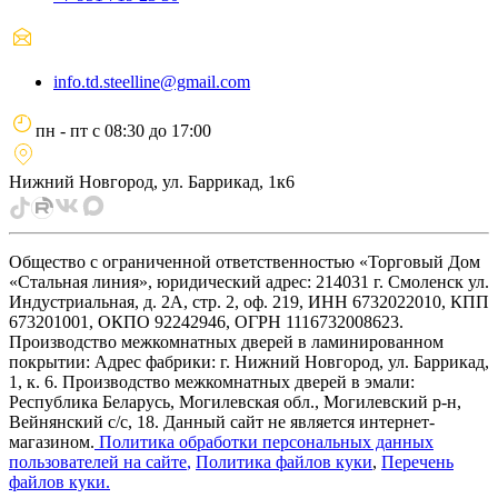
info.td.steelline@gmail.com
пн - пт
с
08:30
до
17:00
Нижний Новгород, ул. Баррикад, 1к6
Общество с ограниченной ответственностью «Торговый Дом
«Стальная линия», юридический адрес: 214031 г. Смоленск ул.
Индустриальная, д. 2А, стр. 2, оф. 219, ИНН 6732022010, КПП
673201001, ОКПО 92242946, ОГРН 1116732008623.
Производство межкомнатных дверей в ламинированном
покрытии: Адрес фабрики: г. Нижний Новгород, ул. Баррикад,
1, к. 6. Производство межкомнатных дверей в эмали:
Республика Беларусь, Могилевская обл., Могилевский р-н,
Вейнянский с/с, 18. Данный сайт не является интернет-
магазином.
Политика обработки персональных данных
пользователей на сайте
,
Политика файлов куки
,
Перечень
файлов куки
.