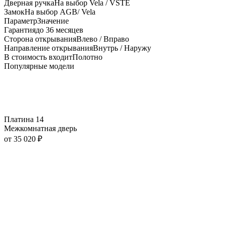
Дверная ручка
На выбор Vela / VSTE
Замок
На выбор AGB/ Vela
Параметр
Значение
Гарантия
до 36 месяцев
Сторона открывания
Влево / Вправо
Направление открывания
Внутрь / Наружу
В стоимость входит
Полотно
Популярные модели
Платина 14
Межкомнатная дверь
от
35 020
₽