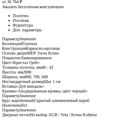
от
36 764
₽
Заказать
Бесплатная консультация
Полотно
Погонаж
Фурнитура
Доп. параметры
Параметр
Значение
Коллекция
Платина
Конструкция
Каркасно-щитовая
Основа двери
MDF Swiss Krono
Покрытие
Ламинированное
Цвет
«Кристал Грей»
Толщина полотна, мм
40 - 42
Высота, мм
2000
Ширина, мм
800, 700, 600
Нестандартный размер
Шаг 1 см
Вставка
«Дуб миндаль»
Кромка
«Анодированная кромка, цвет черный»
Параметр
Значение
Брус коробочный
Скрытый алюминиевый короб
Наличник
Нет
Параметр
Значение
Дверные петли
На выбор AGB / Vela / Krona Koblenz