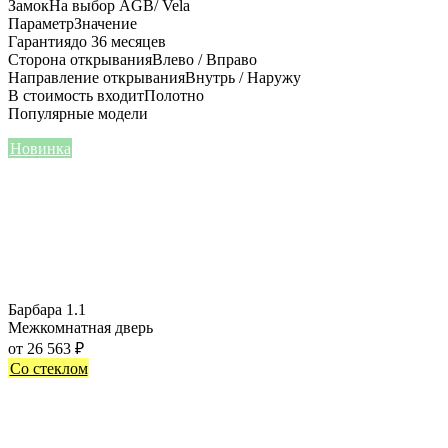
Замок
На выбор AGB/ Vela
Параметр
Значение
Гарантия
до 36 месяцев
Сторона открывания
Влево / Вправо
Направление открывания
Внутрь / Наружу
В стоимость входит
Полотно
Популярные модели
Новинка
Барбара 1.1
Межкомнатная дверь
от
26 563
₽
Со стеклом