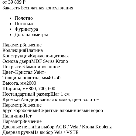
от
39 809
₽
Заказать
Бесплатная консультация
Полотно
Погонаж
Фурнитура
Доп. параметры
Параметр
Значение
Коллекция
Платина
Конструкция
Каркасно-щитовая
Основа двери
MDF Swiss Krono
Покрытие
Ламинированное
Цвет
«Кристал Уайт»
Толщина полотна, мм
40 - 42
Высота, мм
2000
Ширина, мм
800, 700, 600
Нестандартный размер
Шаг 1 см
Кромка
«Анодированная кромка, цвет золото»
Параметр
Значение
Брус коробочный
Скрытый алюминиевый короб
Наличник
Нет
Параметр
Значение
Дверные петли
На выбор AGB / Vela / Krona Koblenz
Дверная ручка
На выбор Vela / VSTE