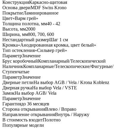
Конструкция
Каркасно-щитовая
Основа двери
MDF Swiss Krono
Покрытие
Ламинированное
Цвет
«Варм грей»
Толщина полотна, мм
40 - 42
Высота, мм
2000
Ширина, мм
800, 700, 600
Нестандартный размер
Шаг 1 см
Кромка
«Анодированная кромка, цвет белый»
Тип остекления
«Сильвер грей»
Параметр
Значение
Брус коробочный
Компланарный/Телескопический
Наличник
Компланарные/Телескопические/Фигурные/
Ступенчатые
Параметр
Значение
Дверные петли
На выбор AGB / Vela / Krona Koblenz
Дверная ручка
На выбор Vela / VSTE
Замок
На выбор AGB/ Vela
Параметр
Значение
Гарантия
до 36 месяцев
Сторона открывания
Влево / Вправо
Направление открывания
Внутрь / Наружу
В стоимость входит
Полотно
Популярные модели