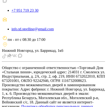
+7 951 719 23 30
info.td.steelline@gmail.com
пн - пт
с
08:30
до
17:00
Нижний Новгород, ул. Баррикад, 1к6
Общество с ограниченной ответственностью «Торговый Дом
«Стальная линия», юридический адрес: 214031 г. Смоленск ул.
Индустриальная, д. 2А, стр. 2, оф. 219, ИНН 6732022010, КПП
673201001, ОКПО 92242946, ОГРН 1116732008623.
Производство межкомнатных дверей в ламинированном
покрытии: Адрес фабрики: г. Нижний Новгород, ул. Баррикад,
1, к. 6. Производство межкомнатных дверей в эмали:
Республика Беларусь, Могилевская обл., Могилевский р-н,
Вейнянский с/с, 18. Данный сайт не является интернет-
магазином.
Политика обработки персональных данных