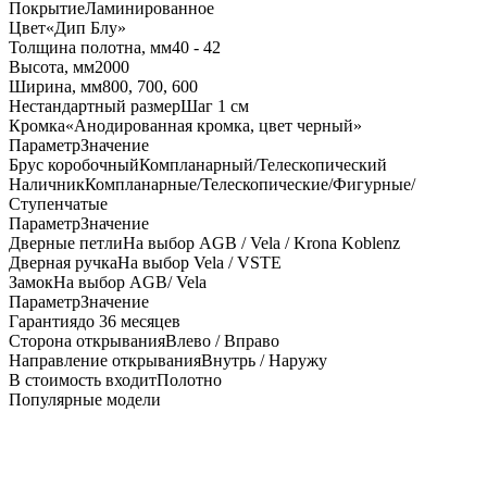
Покрытие
Ламинированное
Цвет
«Дип Блу»
Толщина полотна, мм
40 - 42
Высота, мм
2000
Ширина, мм
800, 700, 600
Нестандартный размер
Шаг 1 см
Кромка
«Анодированная кромка, цвет черный»
Параметр
Значение
Брус коробочный
Компланарный/Телескопический
Наличник
Компланарные/Телескопические/Фигурные/
Ступенчатые
Параметр
Значение
Дверные петли
На выбор AGB / Vela / Krona Koblenz
Дверная ручка
На выбор Vela / VSTE
Замок
На выбор AGB/ Vela
Параметр
Значение
Гарантия
до 36 месяцев
Сторона открывания
Влево / Вправо
Направление открывания
Внутрь / Наружу
В стоимость входит
Полотно
Популярные модели