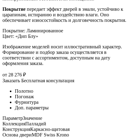
Покрытие
передает эффект дверей в эмали, устойчиво к
царапинам, истиранию и воздействию влаги. Оно
обеспечивает износостойкость и долговечность покрытия.
Покрытие
:
Ламинированное
Цвет
:
«Дип Блу»
Изображение моделей носит иллюстративный характер.
Формирование и подбор заказа осуществляется в
соответствии с ассортиментом, доступным на дату
оформления заказа.
от
28 276
₽
Заказать
Бесплатная консультация
Полотно
Погонаж
Фурнитура
Доп. параметры
Параметр
Значение
Коллекция
Палладий
Конструкция
Каркасно-щитовая
Основа двери
MDF Swiss Krono