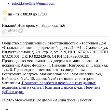
info.td.steelline@gmail.com
пн - пт
с
08:30
до
17:00
Нижний Новгород, ул. Баррикад, 1к6
Общество с ограниченной ответственностью «Торговый Дом
«Стальная линия», юридический адрес: 214031 г. Смоленск ул.
Индустриальная, д. 2А, стр. 2, оф. 219, ИНН 6732022010, КПП
673201001, ОКПО 92242946, ОГРН 1116732008623.
Производство межкомнатных дверей в ламинированном
покрытии: Адрес фабрики: г. Нижний Новгород, ул. Баррикад,
1, к. 6. Производство межкомнатных дверей в эмали:
Республика Беларусь, Могилевская обл., Могилевский р-н,
Вейнянский с/с, 18. Данный сайт не является интернет-
магазином.
Политика обработки персональных данных
пользователей на сайте
,
Политика файлов куки
,
Перечень
файлов куки
.
©
2026
Межкомнатные двери «Aurum doors» | Россия