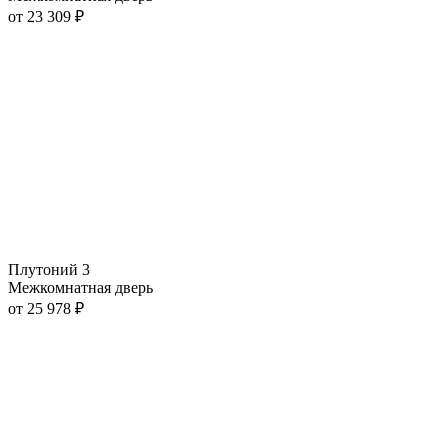
от
23 309
₽
Плутоний 3
Межкомнатная дверь
от
25 978
₽