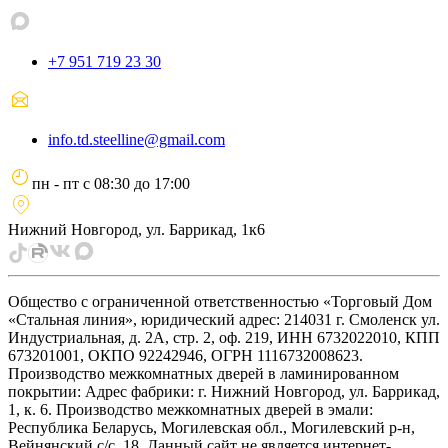
+7 951 719 23 30
info.td.steelline@gmail.com
пн - пт
с
08:30
до
17:00
Нижний Новгород, ул. Баррикад, 1к6
Общество с ограниченной ответственностью «Торговый Дом
«Стальная линия», юридический адрес: 214031 г. Смоленск ул.
Индустриальная, д. 2А, стр. 2, оф. 219, ИНН 6732022010, КПП
673201001, ОКПО 92242946, ОГРН 1116732008623.
Производство межкомнатных дверей в ламинированном
покрытии: Адрес фабрики: г. Нижний Новгород, ул. Баррикад,
1, к. 6. Производство межкомнатных дверей в эмали:
Республика Беларусь, Могилевская обл., Могилевский р-н,
Вейнянский с/с, 18. Данный сайт не является интернет-