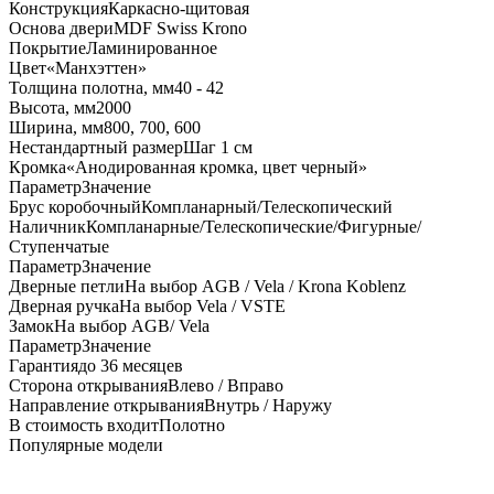
Конструкция
Каркасно-щитовая
Основа двери
MDF Swiss Krono
Покрытие
Ламинированное
Цвет
«Манхэттен»
Толщина полотна, мм
40 - 42
Высота, мм
2000
Ширина, мм
800, 700, 600
Нестандартный размер
Шаг 1 см
Кромка
«Анодированная кромка, цвет черный»
Параметр
Значение
Брус коробочный
Компланарный/Телескопический
Наличник
Компланарные/Телескопические/Фигурные/
Ступенчатые
Параметр
Значение
Дверные петли
На выбор AGB / Vela / Krona Koblenz
Дверная ручка
На выбор Vela / VSTE
Замок
На выбор AGB/ Vela
Параметр
Значение
Гарантия
до 36 месяцев
Сторона открывания
Влево / Вправо
Направление открывания
Внутрь / Наружу
В стоимость входит
Полотно
Популярные модели