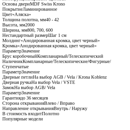
Основа двери
MDF Swiss Krono
Покрытие
Ламинированное
Цвет
«Аляска»
Толщина полотна, мм
40 - 42
Высота, мм
2000
Ширина, мм
800, 700, 600
Нестандартный размер
Шаг 1 см
Молдинг
«Анодированная кромка, цвет черный»
Кромка
«Анодированная кромка, цвет черный»
Параметр
Значение
Брус коробочный
Компланарный/Телескопический
Наличник
Компланарные/Телескопические/Фигурные/
Ступенчатые
Параметр
Значение
Дверные петли
На выбор AGB / Vela / Krona Koblenz
Дверная ручка
На выбор Vela / VSTE
Замок
На выбор AGB/ Vela
Параметр
Значение
Гарантия
до 36 месяцев
Сторона открывания
Влево / Вправо
Направление открывания
Внутрь / Наружу
В стоимость входит
Полотно
Популярные модели