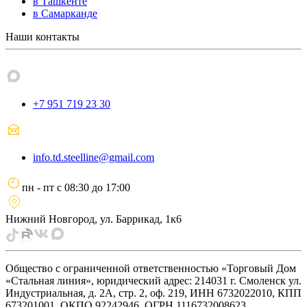
в Ташкенте
в Самарканде
Наши контакты
+7 951 719 23 30
info.td.steelline@gmail.com
пн - пт
с
08:30
до
17:00
Нижний Новгород, ул. Баррикад, 1к6
Общество с ограниченной ответственностью «Торговый Дом
«Стальная линия», юридический адрес: 214031 г. Смоленск ул.
Индустриальная, д. 2А, стр. 2, оф. 219, ИНН 6732022010, КПП
673201001, ОКПО 92242946, ОГРН 1116732008623.