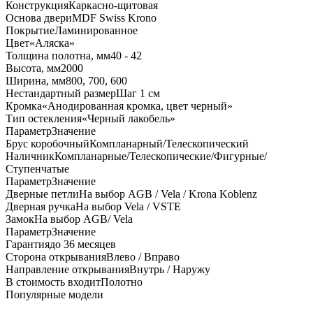
Конструкция
Каркасно-щитовая
Основа двери
MDF Swiss Krono
Покрытие
Ламинированное
Цвет
«Аляска»
Толщина полотна, мм
40 - 42
Высота, мм
2000
Ширина, мм
800, 700, 600
Нестандартный размер
Шаг 1 см
Кромка
«Анодированная кромка, цвет черный»
Тип остекления
«Черный лакобель»
Параметр
Значение
Брус коробочный
Компланарный/Телескопический
Наличник
Компланарные/Телескопические/Фигурные/
Ступенчатые
Параметр
Значение
Дверные петли
На выбор AGB / Vela / Krona Koblenz
Дверная ручка
На выбор Vela / VSTE
Замок
На выбор AGB/ Vela
Параметр
Значение
Гарантия
до 36 месяцев
Сторона открывания
Влево / Вправо
Направление открывания
Внутрь / Наружу
В стоимость входит
Полотно
Популярные модели