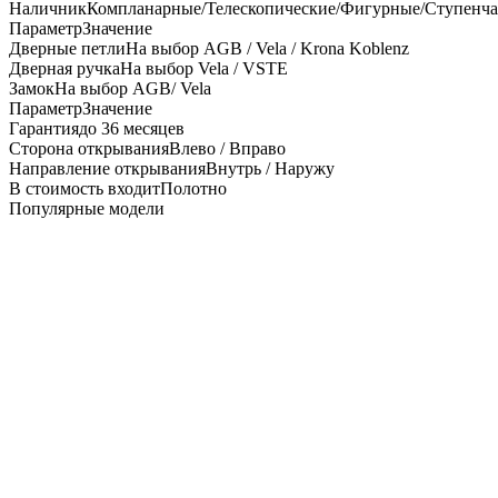
Наличник
Компланарные/Телескопические/Фигурные/Ступенч
Параметр
Значение
Дверные петли
На выбор AGB / Vela / Krona Koblenz
Дверная ручка
На выбор Vela / VSTE
Замок
На выбор AGB/ Vela
Параметр
Значение
Гарантия
до 36 месяцев
Сторона открывания
Влево / Вправо
Направление открывания
Внутрь / Наружу
В стоимость входит
Полотно
Популярные модели