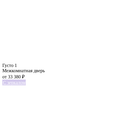
Густо 1
Межкомнатная дверь
от
33 380
₽
С зеркалом