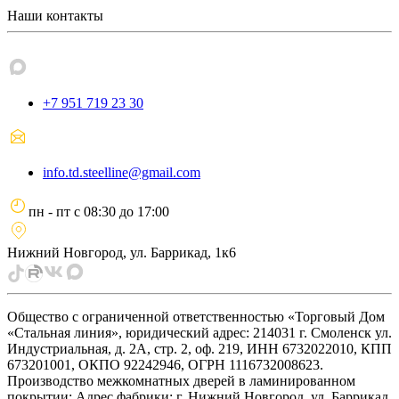
Наши контакты
+7 951 719 23 30
info.td.steelline@gmail.com
пн - пт
с
08:30
до
17:00
Нижний Новгород, ул. Баррикад, 1к6
Общество с ограниченной ответственностью «Торговый Дом
«Стальная линия», юридический адрес: 214031 г. Смоленск ул.
Индустриальная, д. 2А, стр. 2, оф. 219, ИНН 6732022010, КПП
673201001, ОКПО 92242946, ОГРН 1116732008623.
Производство межкомнатных дверей в ламинированном
покрытии: Адрес фабрики: г. Нижний Новгород, ул. Баррикад,