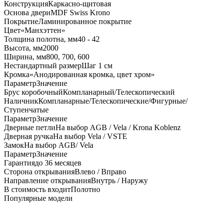
Конструкция
Каркасно-щитовая
Основа двери
MDF Swiss Krono
Покрытие
Ламинированное покрытие
Цвет
«Манхэттен»
Толщина полотна, мм
40 - 42
Высота, мм
2000
Ширина, мм
800, 700, 600
Нестандартный размер
Шаг 1 см
Кромка
«Анодированная кромка, цвет хром»
Параметр
Значение
Брус коробочный
Компланарный/Телескопический
Наличник
Компланарные/Телескопические/Фигурные/
Ступенчатые
Параметр
Значение
Дверные петли
На выбор AGB / Vela / Krona Koblenz
Дверная ручка
На выбор Vela / VSTE
Замок
На выбор AGB/ Vela
Параметр
Значение
Гарантия
до 36 месяцев
Сторона открывания
Влево / Вправо
Направление открывания
Внутрь / Наружу
В стоимость входит
Полотно
Популярные модели