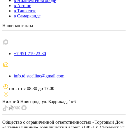
в Нижнем Новгороде
в Астане
в Ташкенте
в Самарканде
Наши контакты
+7 951 719 23 30
info.td.steelline@gmail.com
пн - пт
с
08:30
до
17:00
Нижний Новгород, ул. Баррикад, 1к6
Общество с ограниченной ответственностью «Торговый Дом
«Стальная линия», юридический адрес: 214031 г. Смоленск ул.