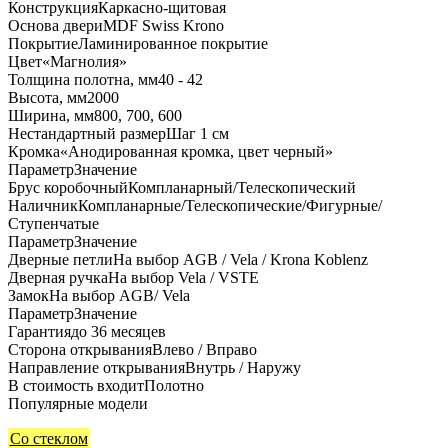
Конструкция
Каркасно-щитовая
Основа двери
MDF Swiss Krono
Покрытие
Ламинированное покрытие
Цвет
«Магнолия»
Толщина полотна, мм
40 - 42
Высота, мм
2000
Ширина, мм
800, 700, 600
Нестандартный размер
Шаг 1 см
Кромка
«Анодированная кромка, цвет черный»
Параметр
Значение
Брус коробочный
Компланарный/Телескопический
Наличник
Компланарные/Телескопические/Фигурные/
Ступенчатые
Параметр
Значение
Дверные петли
На выбор AGB / Vela / Krona Koblenz
Дверная ручка
На выбор Vela / VSTE
Замок
На выбор AGB/ Vela
Параметр
Значение
Гарантия
до 36 месяцев
Сторона открывания
Влево / Вправо
Направление открывания
Внутрь / Наружу
В стоимость входит
Полотно
Популярные модели
Со стеклом