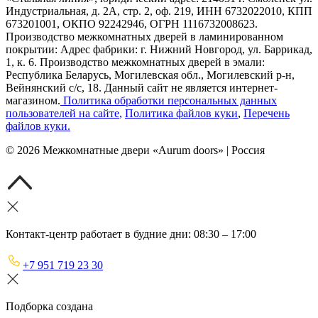
Индустриальная, д. 2А, стр. 2, оф. 219, ИНН 6732022010, КПП
673201001, ОКПО 92242946, ОГРН 1116732008623.
Производство межкомнатных дверей в ламинированном
покрытии: Адрес фабрики: г. Нижний Новгород, ул. Баррикад,
1, к. 6. Производство межкомнатных дверей в эмали:
Республика Беларусь, Могилевская обл., Могилевский р-н,
Вейнянский с/с, 18. Данный сайт не является интернет-
магазином.
Политика обработки персональных данных
пользователей на сайте
,
Политика файлов куки
,
Перечень
файлов куки
.
©
2026
Межкомнатные двери «Aurum doors» | Россия
Контакт-центр работает в будние дни: 08:30 – 17:00
+7 951 719 23 30
Подборка создана