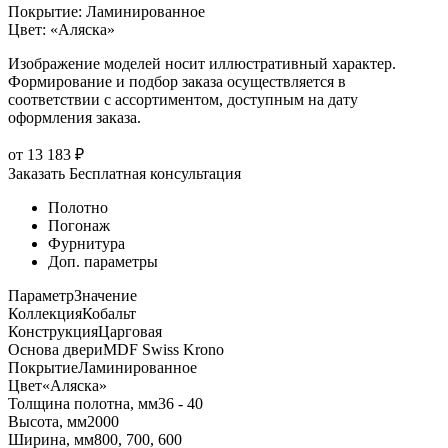
Покрытие
:
Ламинированное
Цвет
:
«Аляска»
Изображение моделей носит иллюстративный характер.
Формирование и подбор заказа осуществляется в
соответствии с ассортиментом, доступным на дату
оформления заказа.
от
13 183
₽
Заказать
Бесплатная консультация
Полотно
Погонаж
Фурнитура
Доп. параметры
Параметр
Значение
Коллекция
Кобальт
Конструкция
Царговая
Основа двери
MDF Swiss Krono
Покрытие
Ламинированное
Цвет
«Аляска»
Толщина полотна, мм
36 - 40
Высота, мм
2000
Ширина, мм
800, 700, 600