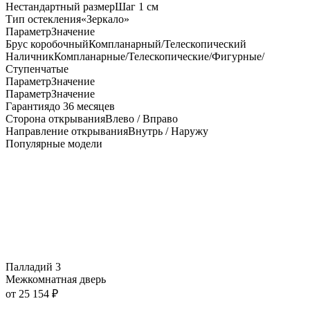
Нестандартный размер
Шаг 1 см
Тип остекления
«Зеркало»
Параметр
Значение
Брус коробочный
Компланарный/Телескопический
Наличник
Компланарные/Телескопические/Фигурные/
Ступенчатые
Параметр
Значение
Параметр
Значение
Гарантия
до 36 месяцев
Сторона открывания
Влево / Вправо
Направление открывания
Внутрь / Наружу
Популярные модели
Палладий 3
Межкомнатная дверь
от
25 154
₽