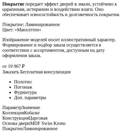
Покрытие
передает эффект дверей в эмали, устойчиво к
царапинам, истиранию и воздействию влаги. Оно
обеспечивает износостойкость и долговечность покрытия.
Покрытие
:
Ламинированное
Цвет
:
«Манхэттен»
Изображение моделей носит иллюстративный характер.
Формирование и подбор заказа осуществляется в
соответствии с ассортиментом, доступным на дату
оформления заказа.
от
19 967
₽
Заказать
Бесплатная консультация
Полотно
Погонаж
Фурнитура
Доп. параметры
Параметр
Значение
Коллекция
Кобальт
Конструкция
Царговая
Основа двери
MDF Swiss Krono
Покрытие
Ламинированное