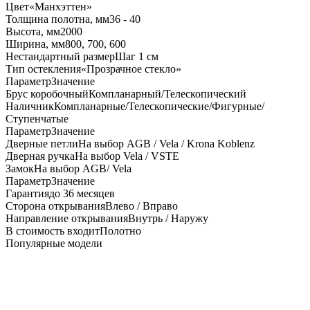
Цвет
«Манхэттен»
Толщина полотна, мм
36 - 40
Высота, мм
2000
Ширина, мм
800, 700, 600
Нестандартный размер
Шаг 1 см
Тип остекления
«Прозрачное стекло»
Параметр
Значение
Брус коробочный
Компланарный/Телескопический
Наличник
Компланарные/Телескопические/Фигурные/
Ступенчатые
Параметр
Значение
Дверные петли
На выбор AGB / Vela / Krona Koblenz
Дверная ручка
На выбор Vela / VSTE
Замок
На выбор AGB/ Vela
Параметр
Значение
Гарантия
до 36 месяцев
Сторона открывания
Влево / Вправо
Направление открывания
Внутрь / Наружу
В стоимость входит
Полотно
Популярные модели