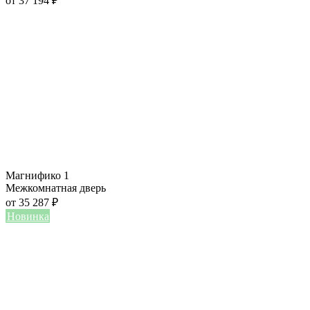
от
37 194
₽
Магнифико 1
Межкомнатная дверь
от
35 287
₽
Новинка