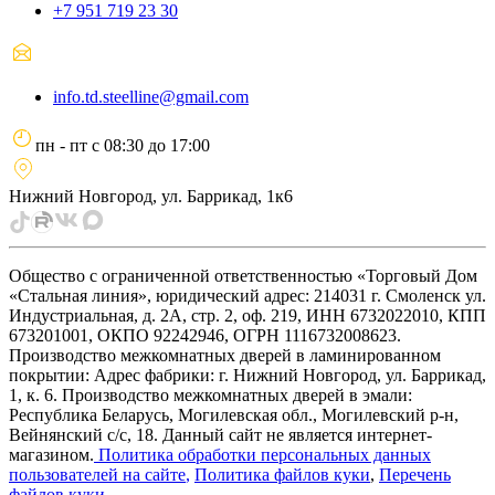
+7 951 719 23 30
info.td.steelline@gmail.com
пн - пт
с
08:30
до
17:00
Нижний Новгород, ул. Баррикад, 1к6
Общество с ограниченной ответственностью «Торговый Дом
«Стальная линия», юридический адрес: 214031 г. Смоленск ул.
Индустриальная, д. 2А, стр. 2, оф. 219, ИНН 6732022010, КПП
673201001, ОКПО 92242946, ОГРН 1116732008623.
Производство межкомнатных дверей в ламинированном
покрытии: Адрес фабрики: г. Нижний Новгород, ул. Баррикад,
1, к. 6. Производство межкомнатных дверей в эмали:
Республика Беларусь, Могилевская обл., Могилевский р-н,
Вейнянский с/с, 18. Данный сайт не является интернет-
магазином.
Политика обработки персональных данных
пользователей на сайте
,
Политика файлов куки
,
Перечень
файлов куки
.