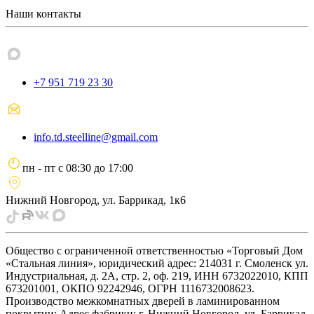
Наши контакты
+7 951 719 23 30
info.td.steelline@gmail.com
пн - пт
с
08:30
до
17:00
Нижний Новгород, ул. Баррикад, 1к6
Общество с ограниченной ответственностью «Торговый Дом
«Стальная линия», юридический адрес: 214031 г. Смоленск ул.
Индустриальная, д. 2А, стр. 2, оф. 219, ИНН 6732022010, КПП
673201001, ОКПО 92242946, ОГРН 1116732008623.
Производство межкомнатных дверей в ламинированном
покрытии: Адрес фабрики: г. Нижний Новгород, ул. Баррикад,