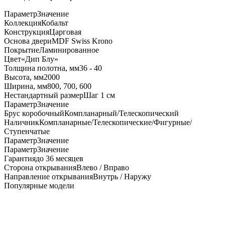
Параметр
Значение
Коллекция
Кобальт
Конструкция
Царговая
Основа двери
MDF Swiss Krono
Покрытие
Ламинированное
Цвет
«Дип Блу»
Толщина полотна, мм
36 - 40
Высота, мм
2000
Ширина, мм
800, 700, 600
Нестандартный размер
Шаг 1 см
Параметр
Значение
Брус коробочный
Компланарный/Телескопический
Наличник
Компланарные/Телескопические/Фигурные/
Ступенчатые
Параметр
Значение
Параметр
Значение
Гарантия
до 36 месяцев
Сторона открывания
Влево / Вправо
Направление открывания
Внутрь / Наружу
Популярные модели