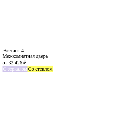
Элегант 4
Межкомнатная дверь
от
32 426
₽
С зеркалом
Со стеклом