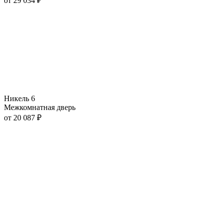
от
29 034
₽
Никель 6
Межкомнатная дверь
от
20 087
₽