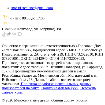
info.td.steelline@gmail.com
пн - пт
с
08:30
до
17:00
Нижний Новгород, ул. Баррикад, 1к6
Общество с ограниченной ответственностью «Торговый Дом
«Стальная линия», юридический адрес: 214031 г. Смоленск ул.
Индустриальная, д. 2А, стр. 2, оф. 219, ИНН 6732022010, КПП
673201001, ОКПО 92242946, ОГРН 1116732008623.
Производство межкомнатных дверей в ламинированном
покрытии: Адрес фабрики: г. Нижний Новгород, ул. Баррикад,
1, к. 6. Производство межкомнатных дверей в эмали:
Республика Беларусь, Могилевская обл., Могилевский р-н,
Вейнянский с/с, 18. Данный сайт не является интернет-
магазином.
Политика обработки персональных данных
пользователей на сайте
,
Политика файлов куки
,
Перечень
файлов куки
.
©
2026
Межкомнатные двери «Aurum doors» | Россия