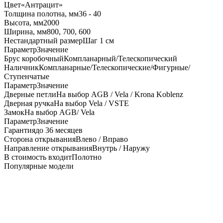
Цвет
«Антрацит»
Толщина полотна, мм
36 - 40
Высота, мм
2000
Ширина, мм
800, 700, 600
Нестандартный размер
Шаг 1 см
Параметр
Значение
Брус коробочный
Компланарный/Телескопический
Наличник
Компланарные/Телескопические/Фигурные/
Ступенчатые
Параметр
Значение
Дверные петли
На выбор AGB / Vela / Krona Koblenz
Дверная ручка
На выбор Vela / VSTE
Замок
На выбор AGB/ Vela
Параметр
Значение
Гарантия
до 36 месяцев
Сторона открывания
Влево / Вправо
Направление открывания
Внутрь / Наружу
В стоимость входит
Полотно
Популярные модели