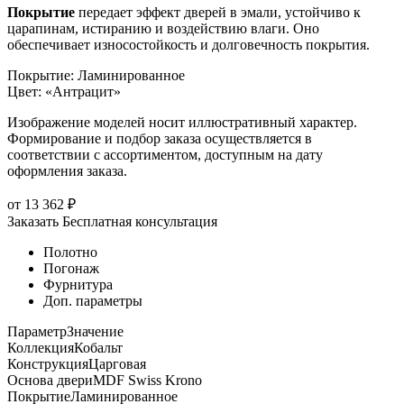
Покрытие
передает эффект дверей в эмали, устойчиво к
царапинам, истиранию и воздействию влаги. Оно
обеспечивает износостойкость и долговечность покрытия.
Покрытие
:
Ламинированное
Цвет
:
«Антрацит»
Изображение моделей носит иллюстративный характер.
Формирование и подбор заказа осуществляется в
соответствии с ассортиментом, доступным на дату
оформления заказа.
от
13 362
₽
Заказать
Бесплатная консультация
Полотно
Погонаж
Фурнитура
Доп. параметры
Параметр
Значение
Коллекция
Кобальт
Конструкция
Царговая
Основа двери
MDF Swiss Krono
Покрытие
Ламинированное