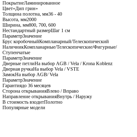
Покрытие
Ламинированное
Цвет
«Дип грин»
Толщина полотна, мм
36 - 40
Высота, мм
2000
Ширина, мм
800, 700, 600
Нестандартный размер
Шаг 1 см
Параметр
Значение
Брус коробочный
Компланарный/Телескопический
Наличник
Компланарные/Телескопические/Фигурные/
Ступенчатые
Параметр
Значение
Дверные петли
На выбор AGB / Vela / Krona Koblenz
Дверная ручка
На выбор Vela / VSTE
Замок
На выбор AGB/ Vela
Параметр
Значение
Гарантия
до 36 месяцев
Сторона открывания
Влево / Вправо
Направление открывания
Внутрь / Наружу
В стоимость входит
Полотно
Популярные модели