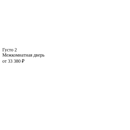
Густо 2
Межкомнатная дверь
от
33 380
₽