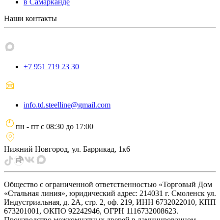
в Самарканде
Наши контакты
+7 951 719 23 30
info.td.steelline@gmail.com
пн - пт
с
08:30
до
17:00
Нижний Новгород, ул. Баррикад, 1к6
Общество с ограниченной ответственностью «Торговый Дом
«Стальная линия», юридический адрес: 214031 г. Смоленск ул.
Индустриальная, д. 2А, стр. 2, оф. 219, ИНН 6732022010, КПП
673201001, ОКПО 92242946, ОГРН 1116732008623.
Производство межкомнатных дверей в ламинированном