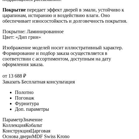
Покрытие
передает эффект дверей в эмали, устойчиво к
царапинам, истиранию и воздействию влаги. Оно
обеспечивает износостойкость и долговечность покрытия.
Покрытие
:
Ламинированное
Цвет
:
«Дип грин»
Изображение моделей носит иллюстративный характер.
Формирование и подбор заказа осуществляется в
соответствии с ассортиментом, доступным на дату
оформления заказа.
от
13 688
₽
Заказать
Бесплатная консультация
Полотно
Погонаж
Фурнитура
Доп. параметры
Параметр
Значение
Коллекция
Кобальт
Конструкция
Царговая
Основа двери
MDF Swiss Krono