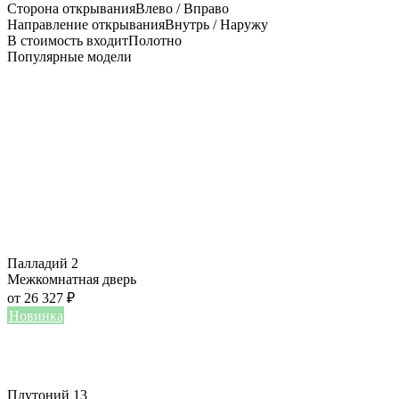
Сторона открывания
Влево / Вправо
Направление открывания
Внутрь / Наружу
В стоимость входит
Полотно
Популярные модели
Палладий 2
Межкомнатная дверь
от
26 327
₽
Новинка
Плутоний 13