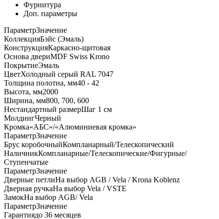
Фурнитура
Доп. параметры
Параметр
Значение
Коллекция
Бэйс (Эмаль)
Конструкция
Каркасно-щитовая
Основа двери
MDF Swiss Krono
Покрытие
Эмаль
Цвет
Холодный серый RAL 7047
Толщина полотна, мм
40 - 42
Высота, мм
2000
Ширина, мм
800, 700, 600
Нестандартный размер
Шаг 1 см
Молдинг
Черный
Кромка
«АБС»/«Алюминиевая кромка»
Параметр
Значение
Брус коробочный
Компланарный/Телескопический
Наличник
Компланарные/Телескопические/Фигурные/
Ступенчатые
Параметр
Значение
Дверные петли
На выбор AGB / Vela / Krona Koblenz
Дверная ручка
На выбор Vela / VSTE
Замок
На выбор AGB/ Vela
Параметр
Значение
Гарантия
до 36 месяцев