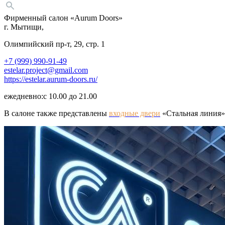
Фирменный салон «Aurum Doors»
г. Мытищи,
Олимпийский пр-т, 29, стр. 1
+7 (999) 990-91-49
estelar.project@gmail.com
https://estelar.aurum-doors.ru/
ежедневно:с
10.00 до 21.00
В салоне также представлены
входные двери
«
Стальная линия»