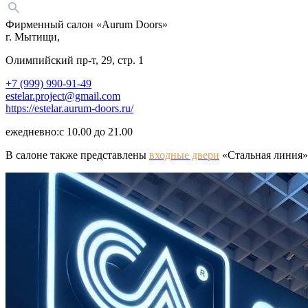
Фирменный салон «Aurum Doors»
г. Мытищи,
Олимпийский пр-т, 29, стр. 1
+7 (999) 990-91-49
estelar.project@gmail.com
https://estelar.aurum-doors.ru/
ежедневно:с
10.00 до 21.00
В салоне также представлены
входные двери
«
Стальная линия»