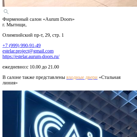
Фирменный салон «Aurum Doors»
г. Мытищи,
Олимпийский пр-т, 29, стр. 1
+7 (999) 990-91-49
estelar.project@gmail.com
https://estelar.aurum-doors.ru/
ежедневно:с
10.00 до 21.00
В салоне также представлены
входные двери
«
Стальная
линия»