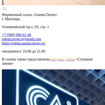
Фирменный салон «Aurum Doors»
г. Мытищи,
Олимпийский пр-т, 29, стр. 1
+7 (999) 990-91-49
estelar.project@gmail.com
https://estelar.aurum-doors.ru/
ежедневно:с
10.00 до 21.00
В салоне также представлены
входные двери
«
Стальная
линия»