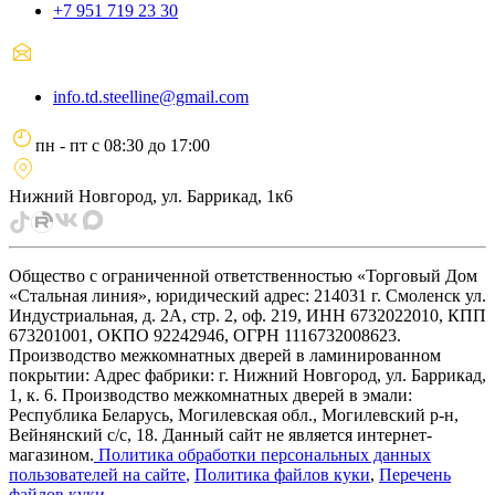
+7 951 719 23 30
info.td.steelline@gmail.com
пн - пт
с
08:30
до
17:00
Нижний Новгород, ул. Баррикад, 1к6
Общество с ограниченной ответственностью «Торговый Дом
«Стальная линия», юридический адрес: 214031 г. Смоленск ул.
Индустриальная, д. 2А, стр. 2, оф. 219, ИНН 6732022010, КПП
673201001, ОКПО 92242946, ОГРН 1116732008623.
Производство межкомнатных дверей в ламинированном
покрытии: Адрес фабрики: г. Нижний Новгород, ул. Баррикад,
1, к. 6. Производство межкомнатных дверей в эмали:
Республика Беларусь, Могилевская обл., Могилевский р-н,
Вейнянский с/с, 18. Данный сайт не является интернет-
магазином.
Политика обработки персональных данных
пользователей на сайте
,
Политика файлов куки
,
Перечень
файлов куки
.